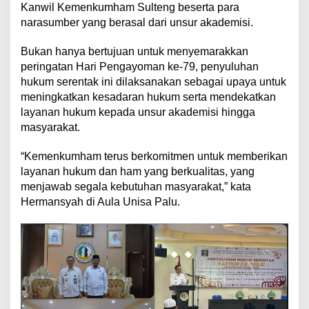
Kanwil Kemenkumham Sulteng beserta para
i
n
narasumber yang berasal dari unsur akademisi.
g
a
Bukan hanya bertujuan untuk menyemarakkan
t
peringatan Hari Pengayoman ke-79, penyuluhan
i
hukum serentak ini dilaksanakan sebagai upaya untuk
H
a
meningkatkan kesadaran hukum serta mendekatkan
r
layanan hukum kepada unsur akademisi hingga
i
masyarakat.
P
e
“Kemenkumham terus berkomitmen untuk memberikan
n
g
layanan hukum dan ham yang berkualitas, yang
a
menjawab segala kebutuhan masyarakat,” kata
y
Hermansyah di Aula Unisa Palu.
o
m
a
n
K
e
-
7
9