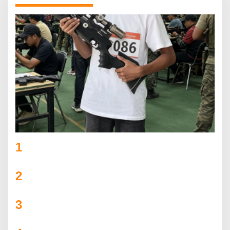
1
Lexza Anak Talang Tinggi yang Menembus
Batas di PERBAKIN Jambi
2
DANDIM CUP 2026 MELEDAK! 31 TIM TURUN
GUNUNG, AJANG PRESTISE ATAU PERTARUNGAN
GENGSI ANTAR DESA?
3
Bupati SBB Buka Kairatu Cup 2025, Dorong
UMKM Tumbuh Lewat Sepak Bola