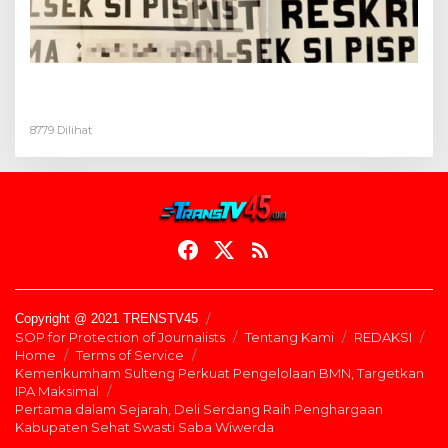
Dua Pelaku Pembongkaran Rumah di Desa
Buluh Duri Ditangkap Polisi
8779 Dilihat
Copyright @ 2021 TRENSTV45
SOP for Protection of Journalists
Tentang Kami
REDAKSI
Home
Terms of Service
Kemenkumham Sulteng Perkuat Pengelolaan BMN, Targetkan
IPA Maksimal
Pertama dalam Sejarah, Deli Serdang Raih Penghargaan
Kabupaten Sehat Swasti Saba Wiwerda