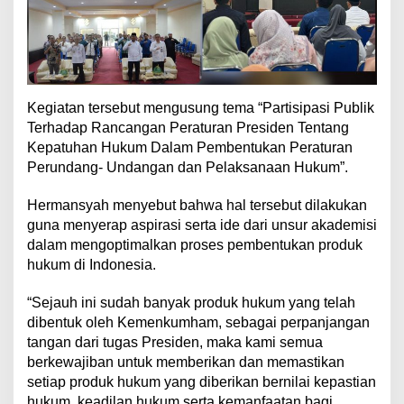
T
a
h
u
n
2
Kegiatan tersebut mengusung tema “Partisipasi Publik
0
2
Terhadap Rancangan Peraturan Presiden Tentang
4
Kepatuhan Hukum Dalam Pembentukan Peraturan
Perundang- Undangan dan Pelaksanaan Hukum”.
Hermansyah menyebut bahwa hal tersebut dilakukan
guna menyerap aspirasi serta ide dari unsur akademisi
dalam mengoptimalkan proses pembentukan produk
hukum di Indonesia.
“Sejauh ini sudah banyak produk hukum yang telah
dibentuk oleh Kemenkumham, sebagai perpanjangan
tangan dari tugas Presiden, maka kami semua
berkewajiban untuk memberikan dan memastikan
setiap produk hukum yang diberikan bernilai kepastian
hukum, keadilan hukum serta kemanfaatan bagi