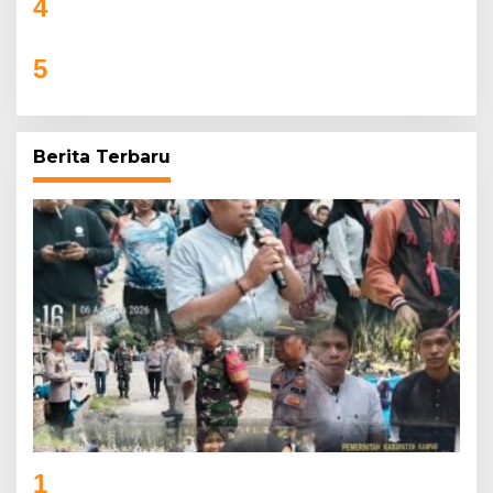
4
SSB Flamboyan FC Tapung Siap Berlaga di Riau
Junior League 2025
5
Camat Pagar Merbau Resmi membuka
Turnamen Purwodadi Cup Ke IV melalui
olahraga Bola Volly
Berita Terbaru
1
Ratusan Warga Kota Garo Tolak KSO PT Agrinas