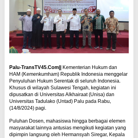
n
y
u
l
u
h
a
n
H
u
k
u
Palu-TransTV45.Com||
Kementerian Hukum dan
m
HAM (Kemenkumham) Republik Indonesia menggelar
S
e
Penyuluhan Hukum Serentak di seluruh Indonesia.
r
Khusus di wilayah Sulawesi Tengah, kegiatan ini
e
dipusatkan di Universitas Alkhairaat (Unisa) dan
n
Universitas Tadulako (Untad) Palu pada Rabu,
t
(14/8/2024) pagi.
a
k
,
Puluhan Dosen, mahasiswa hingga berbagai elemen
P
masyarakat lainnya antusias mengikuti kegiatan yang
e
dipimpin langsung oleh Hermansyah Siregar, Kepala
r