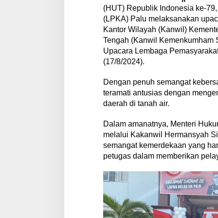
n
(HUT) Republik Indonesia ke-7
g
P
(LPKA) Palu melaksanakan upaca
e
Kantor Wilayah (Kanwil) Kemen
n
Tengah (Kanwil Kemenkumham Su
i
Upacara Lembaga Pemasyarakatan
n
(17/8/2024).
g
k
a
Dengan penuh semangat kebersam
t
teramati antusias dengan mengen
a
daerah di tanah air.
n
K
i
Dalam amanatnya, Menteri Huku
n
melalui Kakanwil Hermansyah S
e
semangat kemerdekaan yang har
r
petugas dalam memberikan pela
j
a
u
n
t
u
k