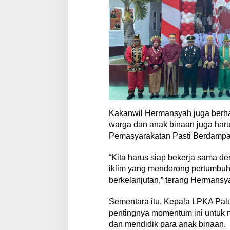
W
u
j
u
d
k
a
n
I
n
d
o
n
Kakanwil Hermansyah juga berh
e
warga dan anak binaan juga haru
s
Pemasyarakatan Pasti Berdampa
i
a
“Kita harus siap bekerja sama d
M
a
iklim yang mendorong pertumb
j
berkelanjutan,” terang Hermansy
u
Sementara itu, Kepala LPKA Pa
pentingnya momentum ini untuk 
dan mendidik para anak binaan.