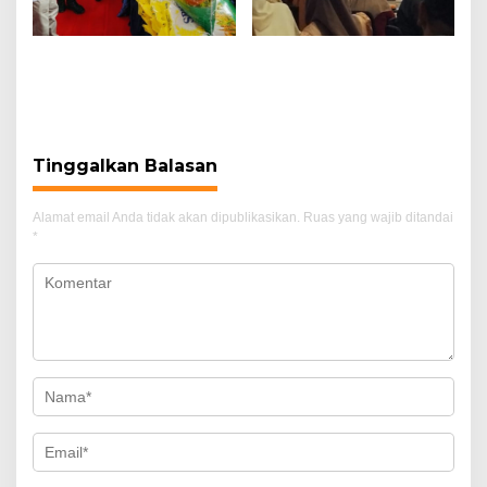
Kapolri Tinjau GPM di
Kenal Pamit Kapolresta
Kalbar, 310,25 Ton Beras
Pontianak, Kombes Pol
SPHP Telah Distribusikan
Adhe Hariadi Resmi
Digantikan Kombes Pol
Suyono
Tinggalkan Balasan
Alamat email Anda tidak akan dipublikasikan.
Ruas yang wajib ditandai
*