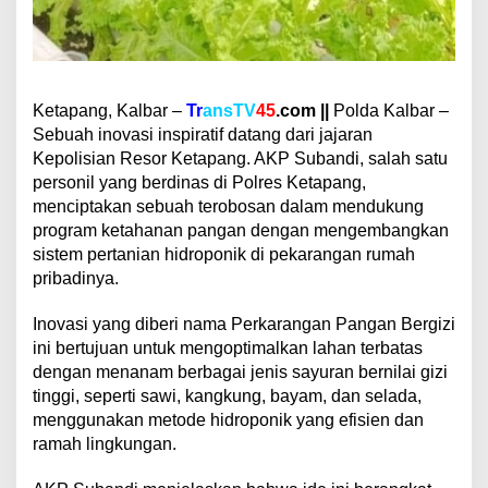
v
a
s
i
K
e
Ketapang, Kalbar –
Tr
ansTV
45
.
com ||
Polda Kalbar –
t
Sebuah inovasi inspiratif datang dari jajaran
a
Kepolisian Resor Ketapang. AKP Subandi, salah satu
h
personil yang berdinas di Polres Ketapang,
a
menciptakan sebuah terobosan dalam mendukung
n
a
program ketahanan pangan dengan mengembangkan
n
sistem pertanian hidroponik di pekarangan rumah
P
pribadinya.
a
n
Inovasi yang diberi nama Perkarangan Pangan Bergizi
g
a
ini bertujuan untuk mengoptimalkan lahan terbatas
n
dengan menanam berbagai jenis sayuran bernilai gizi
B
tinggi, seperti sawi, kangkung, bayam, dan selada,
e
menggunakan metode hidroponik yang efisien dan
r
g
ramah lingkungan.
i
z