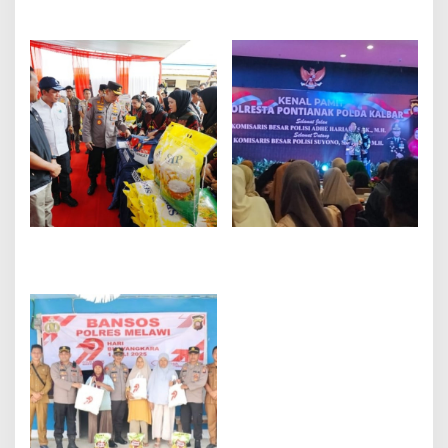
Kepulauan Turunkan 14
Kunjungan Kerja Kapolri
Personil Untuk
dan Menteri LHK di
Pengaman Pawai
Pontianak
Karnaval di Desa Sungai
Raya
Kapolri Tinjau GPM di
Kenal Pamit Kapolresta
Kalbar, 310,25 Ton Beras
Pontianak, Kombes Pol
SPHP Telah Distribusikan
Adhe Hariadi Resmi
Digantikan Kombes Pol
Suyono