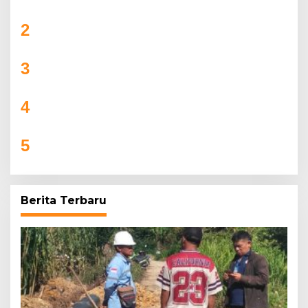
Batas di PERBAKIN Jambi
2
DANDIM CUP 2026 MELEDAK! 31 TIM TURUN
GUNUNG, AJANG PRESTISE ATAU PERTARUNGAN
GENGSI ANTAR DESA?
3
Bupati SBB Buka Kairatu Cup 2025, Dorong
UMKM Tumbuh Lewat Sepak Bola
4
SSB Flamboyan FC Tapung Siap Berlaga di Riau
Junior League 2025
5
Camat Pagar Merbau Resmi membuka
Turnamen Purwodadi Cup Ke IV melalui
olahraga Bola Volly
Berita Terbaru