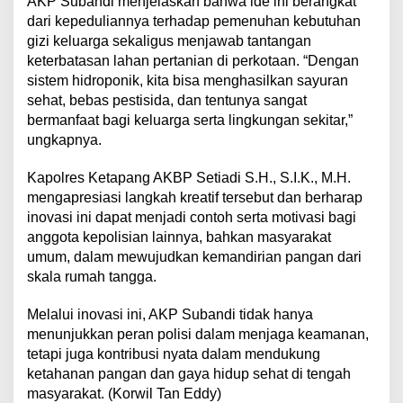
AKP Subandi menjelaskan bahwa ide ini berangkat
i
dari kepeduliannya terhadap pemenuhan kebutuhan
L
gizi keluarga sekaligus menjawab tantangan
e
w
keterbatasan lahan pertanian di perkotaan. “Dengan
a
sistem hidroponik, kita bisa menghasilkan sayuran
t
sehat, bebas pestisida, dan tentunya sangat
H
bermanfaat bagi keluarga serta lingkungan sekitar,”
i
ungkapnya.
d
r
o
Kapolres Ketapang AKBP Setiadi S.H., S.I.K., M.H.
p
mengapresiasi langkah kreatif tersebut dan berharap
o
inovasi ini dapat menjadi contoh serta motivasi bagi
n
anggota kepolisian lainnya, bahkan masyarakat
i
k
umum, dalam mewujudkan kemandirian pangan dari
skala rumah tangga.
Melalui inovasi ini, AKP Subandi tidak hanya
menunjukkan peran polisi dalam menjaga keamanan,
tetapi juga kontribusi nyata dalam mendukung
ketahanan pangan dan gaya hidup sehat di tengah
masyarakat. (Korwil Tan Eddy)