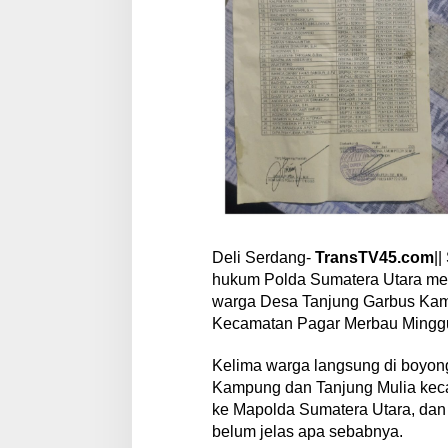
T
i
m
P
o
l
d
a
S
u
m
a
t
e
r
Deli Serdang-
TransTV45.com
|
a
hukum Polda Sumatera Utara mel
warga Desa Tanjung Garbus Kam
Kecamatan Pagar Merbau Minggu 
Kelima warga langsung di boyong
Kampung dan Tanjung Mulia kec
ke Mapolda Sumatera Utara, dan
belum jelas apa sebabnya.