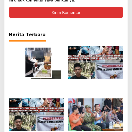
ini untuk komentar saya berikutnya.
Berita Terbaru
Surat Klarifikasi LAN
Forum Pemuda Kota
Sulsel di Tujukan ke
Garo Bantah Aksi Lahan
Kepala Sekolah dan
440 Hektare
Bendahara Sekolah SMA
Ditunggangi
Negeri 1 Sinjai.
Kepentingan Kelompok,
Minta KSO Agrinas
Dievaluasi