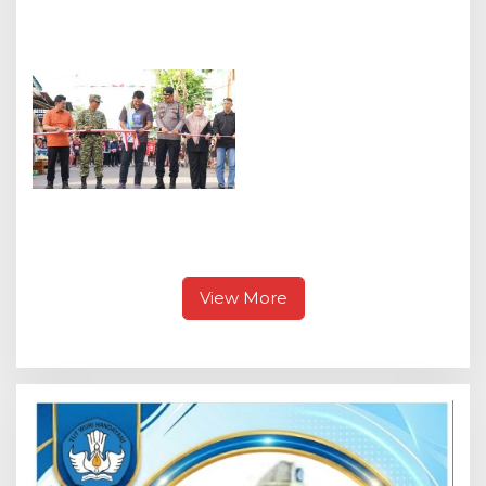
Forum Pemuda Kota
HUT KE-81 RI: BUPATI
Garo Bantah Aksi Lahan
FAUZY Resmikan
440 Hektare
GAPURA Hasil Gotong
Ditunggangi
Royong Warga
Kepentingan Kelompok,
Bissampole Sekaligus
Minta KSO Agrinas
Lepas FUN RUN
Dievaluasi
Semarak HUT ke -81RI,
Bupati Fauzi Resmikan
Gapura Bissampole dan
Lepas Ratusan Peserta
Fun Run
View More