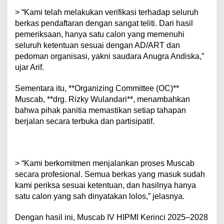
V
> “Kami telah melakukan verifikasi terhadap seluruh
e
berkas pendaftaran dengan sangat teliti. Dari hasil
r
i
pemeriksaan, hanya satu calon yang memenuhi
f
seluruh ketentuan sesuai dengan AD/ART dan
i
pedoman organisasi, yakni saudara Anugra Andiska,”
k
ujar Arif.
a
s
i
Sementara itu, **Organizing Committee (OC)**
B
Muscab, **drg. Rizky Wulandari**, menambahkan
e
bahwa pihak panitia memastikan setiap tahapan
r
berjalan secara terbuka dan partisipatif.
k
a
s
C
a
> “Kami berkomitmen menjalankan proses Muscab
l
secara profesional. Semua berkas yang masuk sudah
o
kami periksa sesuai ketentuan, dan hasilnya hanya
n
K
satu calon yang sah dinyatakan lolos,” jelasnya.
e
t
Dengan hasil ini, Muscab IV HIPMI Kerinci 2025–2028
u