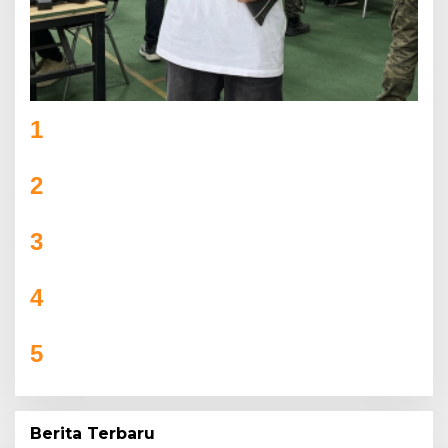
1
Lexza Anak Talang Tinggi yang Menembus
Batas di PERBAKIN Jambi
2
DANDIM CUP 2026 MELEDAK! 31 TIM TURUN
GUNUNG, AJANG PRESTISE ATAU PERTARUNGAN
GENGSI ANTAR DESA?
3
Bupati SBB Buka Kairatu Cup 2025, Dorong
UMKM Tumbuh Lewat Sepak Bola
4
SSB Flamboyan FC Tapung Siap Berlaga di Riau
Junior League 2025
5
Camat Pagar Merbau Resmi membuka
Turnamen Purwodadi Cup Ke IV melalui
olahraga Bola Volly
Berita Terbaru