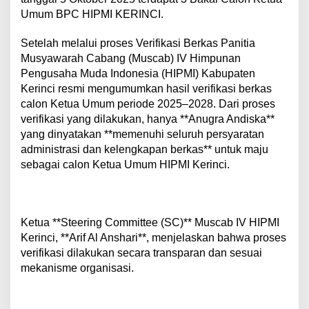
a
Umum BPC HIPMI KERINCI.
t
u
Setelah melalui proses Verifikasi Berkas Panitia
-
s
Musyawarah Cabang (Muscab) IV Himpunan
a
Pengusaha Muda Indonesia (HIPMI) Kabupaten
t
Kerinci resmi mengumumkan hasil verifikasi berkas
u
calon Ketua Umum periode 2025–2028. Dari proses
n
y
verifikasi yang dilakukan, hanya **Anugra Andiska**
a
yang dinyatakan **memenuhi seluruh persyaratan
C
administrasi dan kelengkapan berkas** untuk maju
a
sebagai calon Ketua Umum HIPMI Kerinci.
l
o
n
y
a
Ketua **Steering Committee (SC)** Muscab IV HIPMI
n
Kerinci, **Arif Al Anshari**, menjelaskan bahwa proses
g
verifikasi dilakukan secara transparan dan sesuai
L
o
mekanisme organisasi.
l
o
s