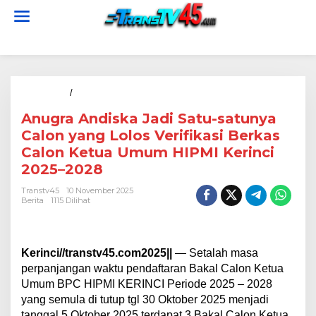
L
e
w
Berita
Berita
Politik
Otomatif
Olahraga
Tag
a
t
i
k
Homepage
/
Berita
A
e
n
k
Anugra Andiska Jadi Satu-satunya
u
o
g
Calon yang Lolos Verifikasi Berkas
n
r
t
Calon Ketua Umum HIPMI Kerinci
a
e
2025–2028
A
n
n
Transtv45
10 November 2025
d
Berita
1115 Dilihat
i
s
k
a
Kerinci//transtv45.com2025||
— Setalah masa
J
perpanjangan waktu pendaftaran Bakal Calon Ketua
a
Umum BPC HIPMI KERINCI Periode 2025 – 2028
d
i
yang semula di tutup tgl 30 Oktober 2025 menjadi
S
tanggal 5 Oktober 2025 terdapat 3 Bakal Calon Ketua