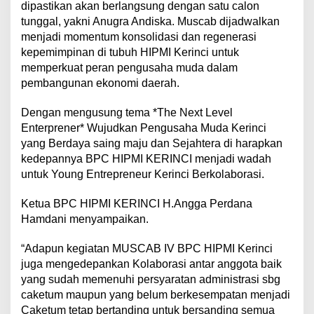
dipastikan akan berlangsung dengan satu calon
a
tunggal, yakni Anugra Andiska. Muscab dijadwalkan
U
m
menjadi momentum konsolidasi dan regenerasi
u
kepemimpinan di tubuh HIPMI Kerinci untuk
m
memperkuat peran pengusaha muda dalam
H
pembangunan ekonomi daerah.
I
P
M
Dengan mengusung tema *The Next Level
I
Enterprener* Wujudkan Pengusaha Muda Kerinci
K
yang Berdaya saing maju dan Sejahtera di harapkan
e
kedepannya BPC HIPMI KERINCI menjadi wadah
r
i
untuk Young Entrepreneur Kerinci Berkolaborasi.
n
c
Ketua BPC HIPMI KERINCI H.Angga Perdana
i
Hamdani menyampaikan.
2
0
“Adapun kegiatan MUSCAB IV BPC HIPMI Kerinci
2
5
juga mengedepankan Kolaborasi antar anggota baik
–
yang sudah memenuhi persyaratan administrasi sbg
2
caketum maupun yang belum berkesempatan menjadi
0
Caketum tetap bertanding untuk bersanding semua
2