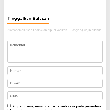
Kepala Sekolah dan
440 Hektare
Bendahara Sekolah SMA
Ditunggangi
Negeri 1 Sinjai.
Kepentingan Kelompok,
Minta KSO Agrinas
Tinggalkan Balasan
Dievaluasi
Alamat email Anda tidak akan dipublikasikan.
Ruas yang wajib ditandai
*
Simpan nama, email, dan situs web saya pada peramban