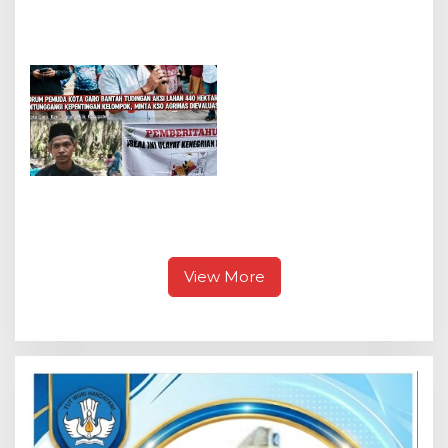
Surat Klarifikasi LAN
Forum Pemuda Kota
Sulsel di Tujukan ke
Garo Bantah Aksi Lahan
Kepala Sekolah dan
440 Hektare
Bendahara Sekolah SMA
Ditunggangi
Negeri 1 Sinjai.
Kepentingan Kelompok,
Minta KSO Agrinas
Dievaluasi
Forum Pemuda Kota
Garo Bantah Aksi Lahan
440 Hektare
Ditunggangi
Kepentingan Kelompok,
Minta KSO Agrinas
View More
Dievaluasi