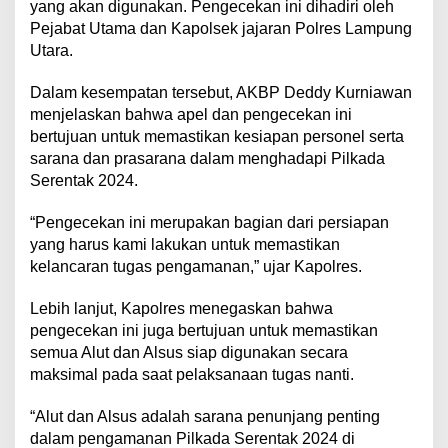
yang akan digunakan. Pengecekan ini dihadiri oleh
t
Pejabat Utama dan Kapolsek jajaran Polres Lampung
d
a
Utara.
n
A
Dalam kesempatan tersebut, AKBP Deddy Kurniawan
l
menjelaskan bahwa apel dan pengecekan ini
s
bertujuan untuk memastikan kesiapan personel serta
u
s
sarana dan prasarana dalam menghadapi Pilkada
J
Serentak 2024.
e
l
“Pengecekan ini merupakan bagian dari persiapan
a
yang harus kami lakukan untuk memastikan
n
g
kelancaran tugas pengamanan,” ujar Kapolres.
P
e
Lebih lanjut, Kapolres menegaskan bahwa
n
pengecekan ini juga bertujuan untuk memastikan
g
semua Alut dan Alsus siap digunakan secara
a
m
maksimal pada saat pelaksanaan tugas nanti.
a
n
“Alut dan Alsus adalah sarana penunjang penting
a
dalam pengamanan Pilkada Serentak 2024 di
n