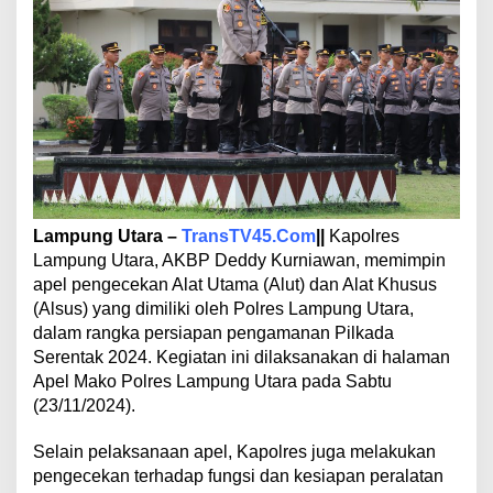
r
a
P
i
m
p
i
n
A
p
e
l
Lampung Utara –
TransTV45.Com
||
Kapolres
P
Lampung Utara, AKBP Deddy Kurniawan, memimpin
e
apel pengecekan Alat Utama (Alut) dan Alat Khusus
n
g
(Alsus) yang dimiliki oleh Polres Lampung Utara,
e
dalam rangka persiapan pengamanan Pilkada
c
Serentak 2024. Kegiatan ini dilaksanakan di halaman
e
Apel Mako Polres Lampung Utara pada Sabtu
k
(23/11/2024).
a
n
A
Selain pelaksanaan apel, Kapolres juga melakukan
l
pengecekan terhadap fungsi dan kesiapan peralatan
u