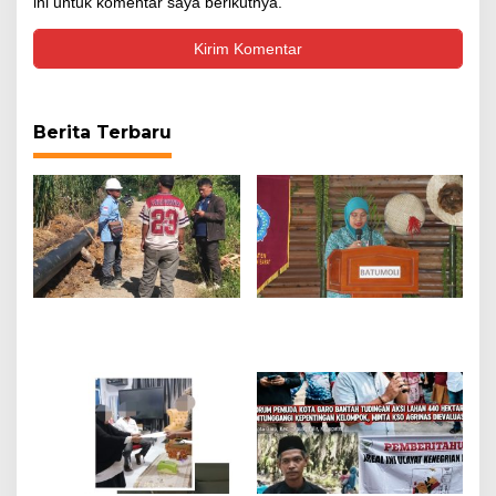
ini untuk komentar saya berikutnya.
Berita Terbaru
Ada apa dengan PT
Bukan Sekadar Lomba,
Wahana Graha Makmur
Ketua TP-PKK SBB: Desa
(WGM) ada SOP
Harus Beri Dampak
melarang keras
Nyata
Wartawan Liput dan
awasi Proyek PDAM
Provsu sebesar Rp 25
Miliar