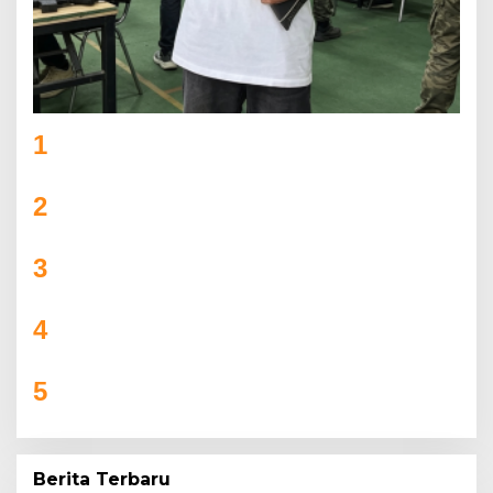
1
Lexza Anak Talang Tinggi yang Menembus
Batas di PERBAKIN Jambi
2
DANDIM CUP 2026 MELEDAK! 31 TIM TURUN
GUNUNG, AJANG PRESTISE ATAU PERTARUNGAN
GENGSI ANTAR DESA?
3
Bupati SBB Buka Kairatu Cup 2025, Dorong
UMKM Tumbuh Lewat Sepak Bola
4
SSB Flamboyan FC Tapung Siap Berlaga di Riau
Junior League 2025
5
Camat Pagar Merbau Resmi membuka
Turnamen Purwodadi Cup Ke IV melalui
olahraga Bola Volly
Berita Terbaru