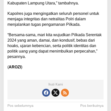
Kabupaten Lampung Utara,” tambahnya.
P
i
l
Kapolres juga mengingatkan seluruh personel untuk
k
menjaga integritas dan netralitas Polri dalam
a
menjalankan tugas pengamanan Pilkada.
d
a
S
“Bersama-sama, mari kita wujudkan Pilkada Serentak
e
2024 yang aman, damai, dan kondusif, bebas dari
r
hoaks, ujaran kebencian, serta politik identitas dan
e
politik uang yang dapat menimbulkan perpecahan,”
n
pesannya.
t
a
k
(
AROZI
)
2
0
2
4
Ikuti Kami
N
Pos sebelumnya
Pos berikutnya
Kesiap Siagaan Polres
Antusias Pendukung Padati