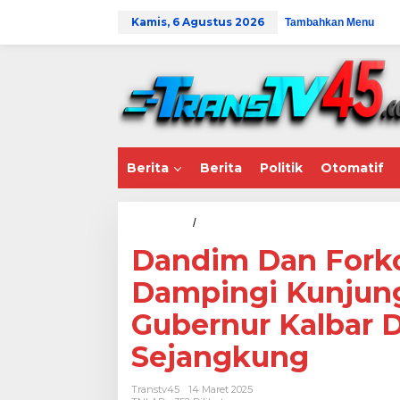
L
Kamis, 6 Agustus 2026
Tambahkan Menu
e
w
a
t
i
k
e
k
o
Berita
Berita
Politik
Otomatif
n
t
e
n
Homepage
/
TNI AD
D
a
Dandim Dan Fork
n
d
Dampingi Kunjun
i
m
Gubernur Kalbar 
D
a
Sejangkung
n
F
o
Transtv45
14 Maret 2025
r