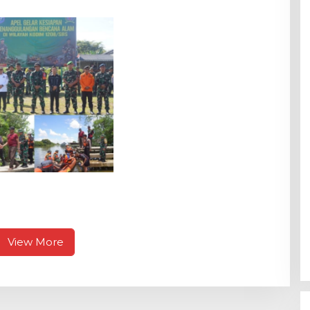
TNI Terjun di Morowali
21/Abw Gelar Latihan
ulangan Bencana
 Wilayah Kodim
mbas.
View More