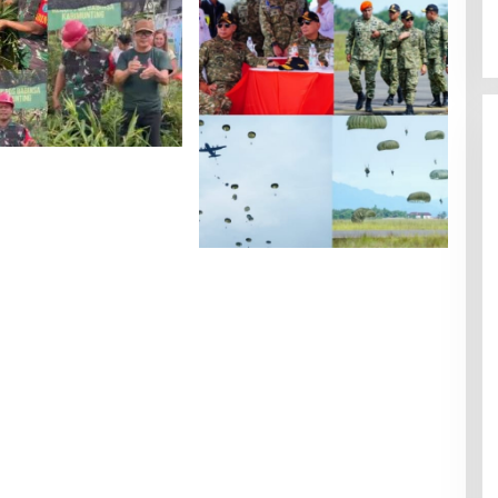
 karimunting Serka
to Ajak Warga Panen
Areal Pos Babinsa
Bersama Tuhan Menyerbu
Dari Langit: Ratusan Prajurit
TNI Terjun di Morowali