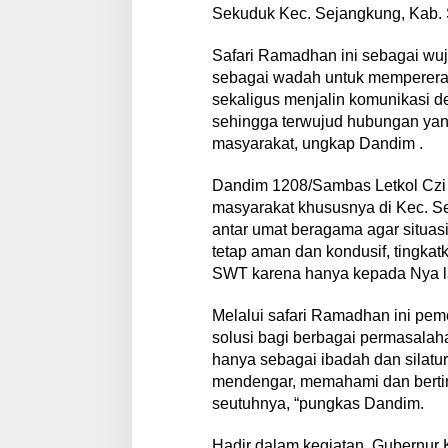
j
Sekuduk Kec. Sejangkung, Kab. 
u
n
Safari Ramadhan ini sebagai wuj
g
a
sebagai wadah untuk memperera
n
sekaligus menjalin komunikasi 
S
sehingga terwujud hubungan yan
a
masyarakat, ungkap Dandim .
f
a
r
Dandim 1208/Sambas Letkol Czi 
i
masyarakat khususnya di Kec. Se
R
antar umat beragama agar situas
a
tetap aman dan kondusif, tingkat
m
a
SWT karena hanya kepada Nya la
d
h
Melalui safari Ramadhan ini pem
a
solusi bagi berbagai permasalah
n
hanya sebagai ibadah dan silatur
G
u
mendengar, memahami dan bertin
b
seutuhnya, “pungkas Dandim.
e
r
Hadir dalam kegiatan, Gubernur 