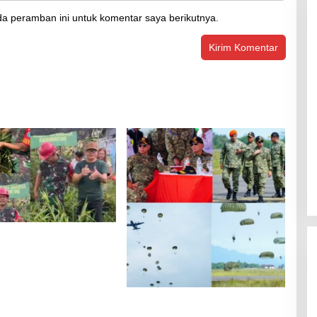
a peramban ini untuk komentar saya berikutnya.
 karimunting Serka
to Ajak Warga Panen
Areal Pos Babinsa
Bersama Tuhan Menyerbu
Dari Langit: Ratusan Prajurit