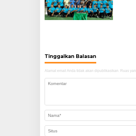
Kumdam XII/Tanjung Pura
Resmikan Lapangan Basket
Tri In On di Kubu Raya,
Dorong Pembinaan Atlet
Muda
Tinggalkan Balasan
Alamat email Anda tidak akan dipublikasikan.
Ruas yan