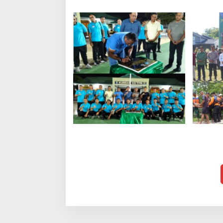
Kumdam XII/Tanjung Pura
Korem 1
Resmikan Lapangan Basket
Penangg
Tri In On di Kubu Raya,
Alam di
Dorong Pembinaan Atlet
1208/Sa
Muda