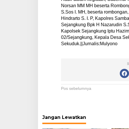
n
Norsan MM MH beserta Rombong
u
r
S.Sos I. MH, beserta rombongan
K
Hindrarto S. I. P, Kapolres Sam
a
Sejangkung Bpk H Nazarudin S.S
l
Kapolsek Sejangkung Iptu Hazim
b
02/Sejangkung, Kepala Desa Se
a
r
Sekuduk.||Jurnalis:Mulyono
D
i
K
e
I
c
a
m
a
N
Pos sebelumnya
t
Marhaban Yaa Ramadhan1446 H da
a
a
Hari Jadi Pokja Wartawan Belitung K
n
v
23 Peduli Sesama
S
e
i
j
Jangan Lewatkan
g
a
n