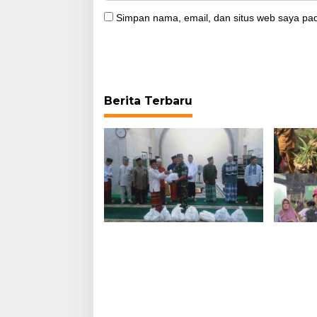
Simpan nama, email, dan situs web saya pad
Berita Terbaru
Guna Mempererat Silaturahmi,
Babinsa
Danramil 01/Sambas Hadiri
Sugiyan
Safari Ramadhan di Wilayah
Jahe di 
Binaan