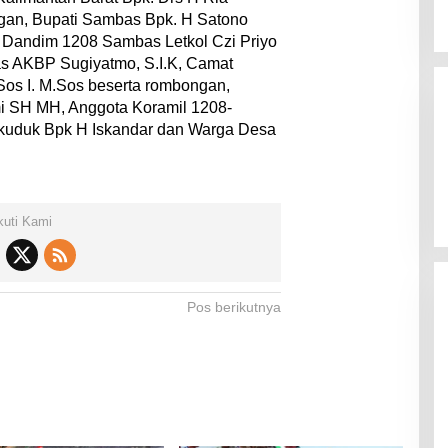
an, Bupati Sambas Bpk. H Satono
, Dandim 1208 Sambas Letkol Czi Priyo
bas AKBP Sugiyatmo, S.I.K, Camat
os I. M.Sos beserta rombongan,
i SH MH, Anggota Koramil 1208-
kuduk Bpk H Iskandar dan Warga Desa
kuti Kami
Pos berikutnya
n
Lindungi Budaya Indonesia,
e
Kemenkum Sahkan Kerja Sama
dengan Kemenbud