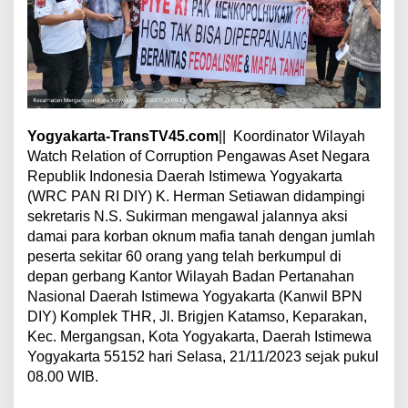
s
i
D
a
m
a
i
K
Yogyakarta-TransTV45.com
|| Koordinator Wilayah
o
r
Watch Relation of Corruption Pengawas Aset Negara
b
Republik Indonesia Daerah Istimewa Yogyakarta
a
(WRC PAN RI DIY) K. Herman Setiawan didampingi
n
sekretaris N.S. Sukirman mengawal jalannya aksi
O
damai para korban oknum mafia tanah dengan jumlah
k
n
peserta sekitar 60 orang yang telah berkumpul di
u
depan gerbang Kantor Wilayah Badan Pertanahan
m
Nasional Daerah Istimewa Yogyakarta (Kanwil BPN
M
DIY) Komplek THR, Jl. Brigjen Katamso, Keparakan,
a
f
Kec. Mergangsan, Kota Yogyakarta, Daerah Istimewa
i
Yogyakarta 55152 hari Selasa, 21/11/2023 sejak pukul
a
08.00 WIB.
T
a