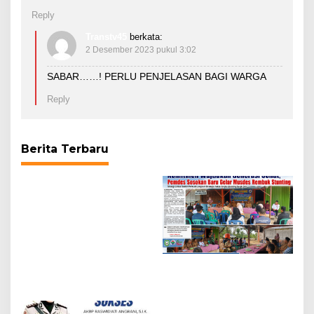
Reply
Transtv45
berkata:
2 Desember 2023 pukul 3:02
SABAR……! PERLU PENJELASAN BAGI WARGA
Reply
Berita Terbaru
Komitmen Wujudkan
Generasi Sehat, Pemdes
Sosokan Baru Gelar
Musdes Rembuk
Polresta Cilacap Gelar
Stunting