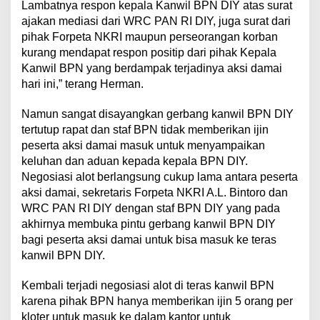
Lambatnya respon kepala Kanwil BPN DIY atas surat
n
a
ajakan mediasi dari WRC PAN RI DIY, juga surat dari
h
pihak Forpeta NKRI maupun perseorangan korban
Y
kurang mendapat respon positip dari pihak Kepala
a
Kanwil BPN yang berdampak terjadinya aksi damai
n
hari ini,” terang Herman.
g
T
e
Namun sangat disayangkan gerbang kanwil BPN DIY
r
tertutup rapat dan staf BPN tidak memberikan ijin
g
peserta aksi damai masuk untuk menyampaikan
a
keluhan dan aduan kepada kepala BPN DIY.
b
u
Negosiasi alot berlangsung cukup lama antara peserta
n
aksi damai, sekretaris Forpeta NKRI A.L. Bintoro dan
g
WRC PAN RI DIY dengan staf BPN DIY yang pada
D
akhirnya membuka pintu gerbang kanwil BPN DIY
a
l
bagi peserta aksi damai untuk bisa masuk ke teras
a
kanwil BPN DIY.
m
W
Kembali terjadi negosiasi alot di teras kanwil BPN
a
karena pihak BPN hanya memberikan ijin 5 orang per
d
a
kloter untuk masuk ke dalam kantor untuk