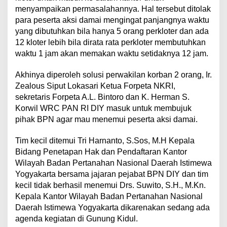
h
menyampaikan permasalahannya. Hal tersebut ditolak
F
para peserta aksi damai mengingat panjangnya waktu
o
yang dibutuhkan bila hanya 5 orang perkloter dan ada
r
12 kloter lebih bila dirata rata perkloter membutuhkan
p
e
waktu 1 jam akan memakan waktu setidaknya 12 jam.
t
a
Akhinya diperoleh solusi perwakilan korban 2 orang, Ir.
N
Zealous Siput Lokasari Ketua Forpeta NKRI,
K
sekretaris Forpeta A.L. Bintoro dan K. Herman S.
R
I
Korwil WRC PAN RI DIY masuk untuk membujuk
pihak BPN agar mau menemui peserta aksi damai.
Tim kecil ditemui Tri Harnanto, S.Sos, M.H Kepala
Bidang Penetapan Hak dan Pendaftaran Kantor
Wilayah Badan Pertanahan Nasional Daerah Istimewa
Yogyakarta bersama jajaran pejabat BPN DIY dan tim
kecil tidak berhasil menemui Drs. Suwito, S.H., M.Kn.
Kepala Kantor Wilayah Badan Pertanahan Nasional
Daerah Istimewa Yogyakarta dikarenakan sedang ada
agenda kegiatan di Gunung Kidul.