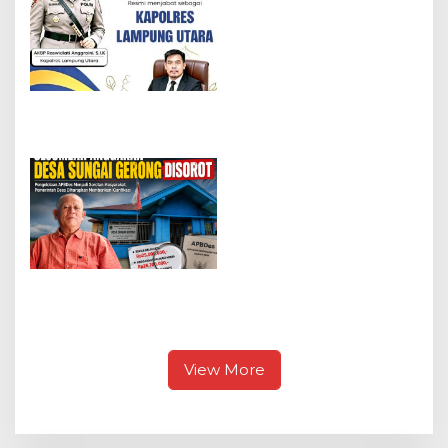
Upacara ‎Pelantikan
Wakapolresta dan
‎Penyerahan Jabatan
Pejabat Utama
Kaperwil Investigasi
Fakta Lampung Arozi
Ucapkan Selamat
kepada Kapolres
Lampung Utara yang
Baru Menjabat
DIDUGA BANYAK
KEJANGGALAN DALAM
PENGELOLAAN DANA
DESA
View More