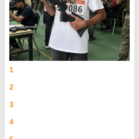
1
Lexza Anak Talang Tinggi yang Menembus
Batas di PERBAKIN Jambi
2
DANDIM CUP 2026 MELEDAK! 31 TIM TURUN
GUNUNG, AJANG PRESTISE ATAU PERTARUNGAN
GENGSI ANTAR DESA?
3
Bupati SBB Buka Kairatu Cup 2025, Dorong
UMKM Tumbuh Lewat Sepak Bola
4
SSB Flamboyan FC Tapung Siap Berlaga di Riau
Junior League 2025
Camat Pagar Merbau Resmi membuka